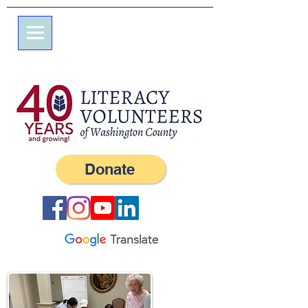
7エルム通り
私書箱245
ウェスタリー、RI 02891
（401）596-9411
Donate